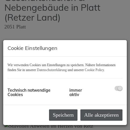
Nebengebäude in Platt
(Retzer Land)
2051 Platt
Zimmer
Cookie Einstellungen
4
Wir verwenden Cookies um Einstellungen zu speichern. Nähere Informationen
Fläche
finden Sie in unserer
Datenschutzerklärung
und unserer
Cookie Policy
.
2
ca. 79 m
Kaufpreis
Technisch notwendige
immer
Cookies
aktiv
120.000,00 €
Speichern
Alle akzeptieren