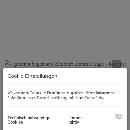
Cookie Einstellungen
Beschreibung
Wir verwenden Cookies um Einstellungen zu speichern. Nähere Informationen
WG taugliche Eigentumswohnung in Top Lage im 3.
finden Sie in unserer
Datenschutzerklärung
und unserer
Cookie Policy
.
Bezirk nahe Hauptbahnhof, 2. Liftstock, alle Räume
separat begehbar, 3 Zimmer, Küche, Bad, separates
WC, Wohnfläche ca. 64m2; KP 330.000,- Euro
Technisch notwendige
immer
Cookies
aktiv
*******