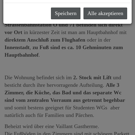
Die gut gepflegte Eigentumswohnung liegt beim
Speichern
Alle akzeptieren
Botanischen Garten des Schlosses Belvedere. Die
Strassenbahnstation O und 71 befinden sich direkt
vor Ort
in kürzester Zeit ist man am Hauptbahnhof mit
direktem Anschluß zum Flughafen
oder in der
Innenstadt
,
zu Fuß sind es ca. 10 Gehminuten zum
Hauptbahnhof
.
Die Wohnung befindet sich im
2. Stock mit Lift
und
besticht durch ihre hervorragende Aufteilung.
Alle 3
Zimmer, die Küche, das Bad und das separate Wc
sind vom zentralen Vorraum aus getrennt begehbar
und somit bestens geeignet für Studenten WGs aber
natürlich auch für Familien und Pärchen.
Beheizt wird über eine Vaillant Gastherme.
Die Fußböden in den Zimmern sind mit schönem Parkett