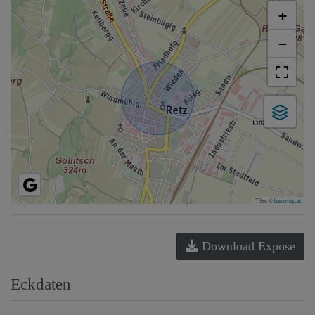
+
−
Tiles ©
basemap.at
Download Expose
Eckdaten