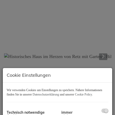
Beschreibung
Cookie Einstellungen
Inmitten der Retzer Innenstadt gelangt dieses besondere
Wir verwenden Cookies um Einstellungen zu speichern. Nähere Informationen
historische Stadthaus zum Verkauf. Die ersten
finden Sie in unserer
Datenschutzerklärung
und unserer
Cookie Policy
.
Aufzeichnungen der Liegenschaft reichen bis in das Jahr
1495 zurück. In den darauffolgenden Jahrzehnten und
Jahrhunderten wurde das Gebäude laufend adaptiert und
Technisch notwendige
immer